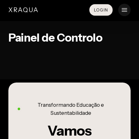
Skip
Menu
em tempo real
XRAQUA
LOGIN
to
main
do sistema de
content
aquaponia na
Painel de Controlo
escola
Transformando Educação e
Sustentabilidade
Vamos