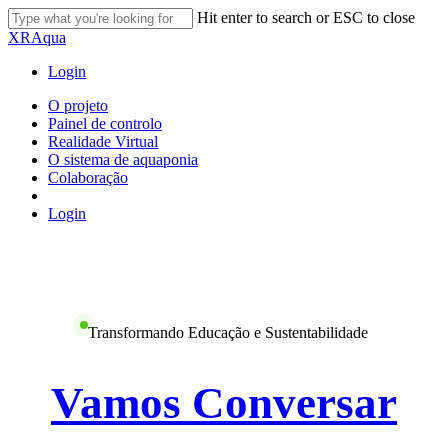
Skip
Hit enter to search or ESC to close
to
Close
XRAqua
main
Search
content
Login
Menu
O projeto
Painel de controlo
Realidade Virtual
O sistema de aquaponia
Colaboração
Login
Transformando Educação e Sustentabilidade
Vamos Conversar