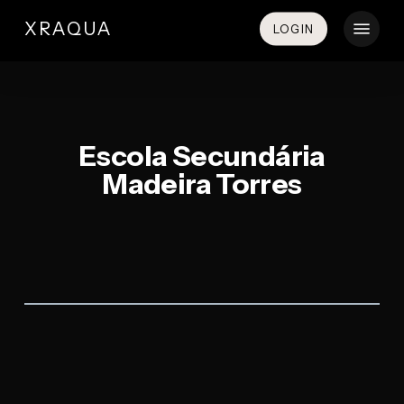
Skip
Menu
XRAQUA
LOGIN
to
main
content
Escola Secundária
Madeira Torres