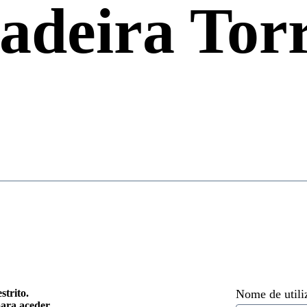
deira Tor
strito.
Nome de utili
para aceder.