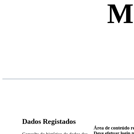
Ma
Dados Registados
Área de conteúdo re
Deve efetuar login 