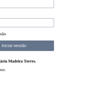
são
dária Madeira Torres.
sso.