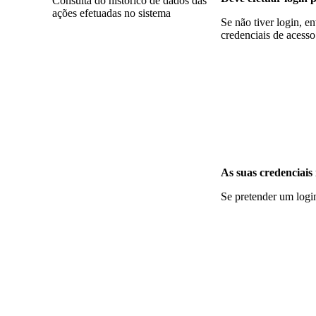
Consulta do histórico de dados das
ações efetuadas no sistema
Se não tiver login, 
credenciais de acesso
As suas credenciais
Se pretender um logi