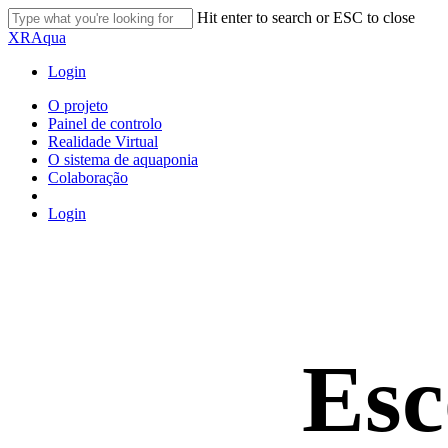
Skip
Hit enter to search or ESC to close
to
Close
XRAqua
main
Search
content
Login
Menu
O projeto
Painel de controlo
Realidade Virtual
O sistema de aquaponia
Colaboração
Login
Esc