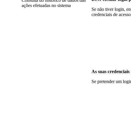
Consulta do histórico de dados das
ações efetuadas no sistema
Se não tiver login, 
credenciais de acesso
As suas credenciais
Se pretender um logi