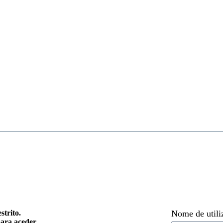
strito.
Nome de utili
para aceder.