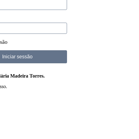
são
dária Madeira Torres.
sso.