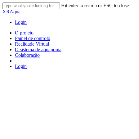
Skip
Hit enter to search or ESC to close
to
Close
XRAqua
main
Search
content
Login
Menu
O projeto
Painel de controlo
Realidade Virtual
O sistema de aquaponia
Colaboração
Login