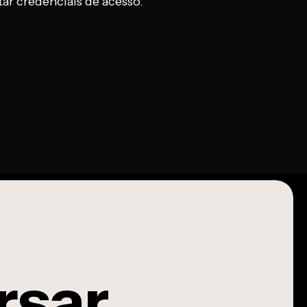
itar credenciais de acesso.
rsar