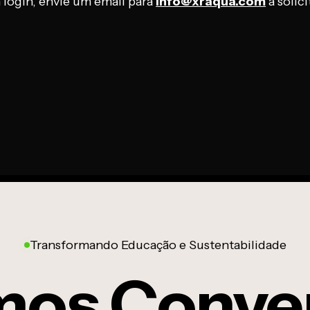
login, envie um email para
info@xraqua.com
a solic
Transformando Educação e Sustentabilidade
os Conve