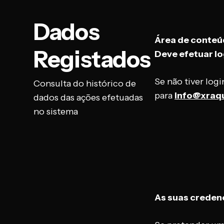
Dados
Área de conteúd
Registados
Deve efetuar lo
Se não tiver log
Consulta do histórico de
para
info@xraq
dados das ações efetuadas
no sistema
As suas credenc