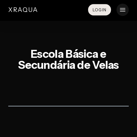
Skip
Menu
XRAQUA
LOGIN
to
main
content
Escola Básica e
Secundária de Velas