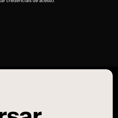
itar credenciais de acesso.
rsar