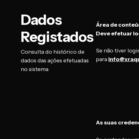
Dados
Área de conteúd
Registados
Deve efetuar lo
Se não tiver log
Consulta do histórico de
para
info@xraq
dados das ações efetuadas
no sistema
As suas credenc