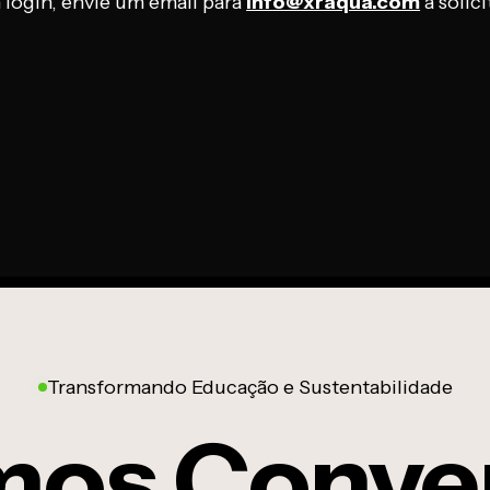
login, envie um email para
info@xraqua.com
a solic
Transformando Educação e Sustentabilidade
os Conve