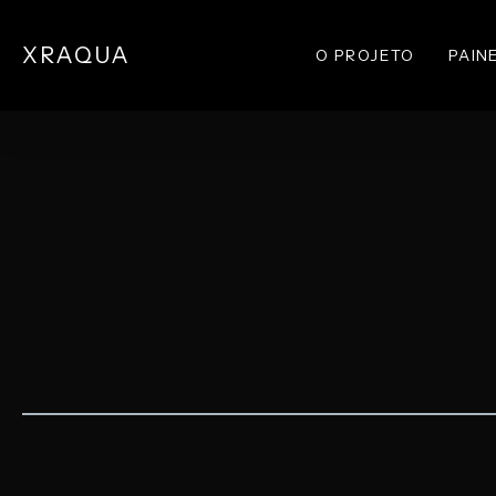
Skip
to
XRAQUA
O PROJETO
PAIN
main
content